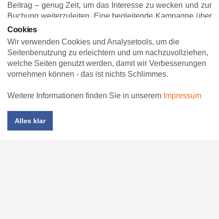
Beitrag – genug Zeit, um das Interesse zu wecken und zur
Buchung weiterzuleiten. Eine begleitende Kampagne über
Facebook-Ads oder Instagram-Promotions steigert
Cookies
zusätzlich die Reichweite und erlaubt eine exakte
Wir verwenden Cookies und Analysetools, um die
Zielgruppenansprache nach Region, Alter oder
Seitenbenutzung zu erleichtern und um nachzuvollziehen,
Interessenslage.
welche Seiten genutzt werden, damit wir Verbesserungen
vornehmen können - das ist nichts Schlimmes.
Auswertung und Optimierung: Erfolg
messbar machen
Weitere Informationen finden Sie in unserem
Impressum
Social Media lässt sich nicht nur kreativ, sondern auch
datenbasiert steuern. Tools wie Meta Insights, TikTok
Alles klar
Analytics oder YouTube Studio bieten exakte
Auswertungen über Reichweite, Klickverhalten und
Interaktionen. In Verbindung mit der Statistikfunktion Ihrer
ProTicket-Landingpage können Sie so nachvollziehen,
welcher Beitrag besonders viele Buchungen angestoßen
hat. Nutzen Sie diese Erkenntnisse, um Ihre Inhalte
kontinuierlich zu verbessern – und den Ticketverkauf
effektiv zu steuern.