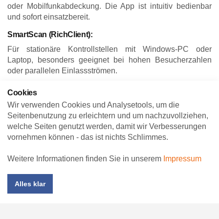
oder Mobilfunkabdeckung. Die App ist intuitiv bedienbar
und sofort einsatzbereit.
SmartScan (RichClient):
Für stationäre Kontrollstellen mit Windows-PC oder
Laptop, besonders geeignet bei hohen Besucherzahlen
oder parallelen Einlassströmen.
Browserbasierte Zutrittskontrolle:
Cookies
Flexibel und plattformunabhängig – funktioniert direkt im
Wir verwenden Cookies und Analysetools, um die
Webbrowser und benötigt keine lokale Installation von
Seitenbenutzung zu erleichtern und um nachzuvollziehen,
Software.
welche Seiten genutzt werden, damit wir Verbesserungen
vornehmen können - das ist nichts Schlimmes.
Manuelle Kontrolle:
Die klassische Variante für kleine Veranstaltungen: Die
Weitere Informationen finden Sie in unserem
Impressum
Sichtprüfung der Eintrittskarten – sowohl Print@Home als
auch Originaltickets – anhand der Sicherheitsmerkmale.
Alles klar
Ihr Vorteil: Kontrolle, Sicherheit und
Professionalität