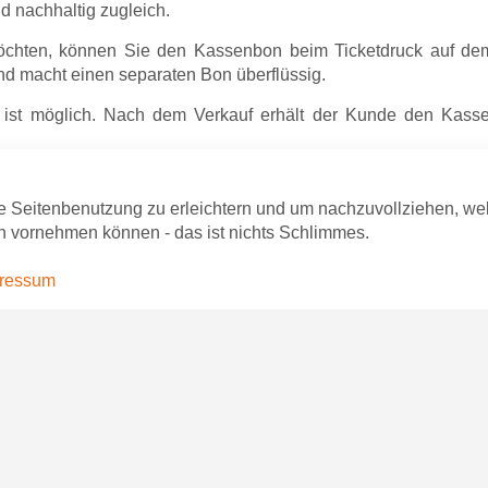
nd nachhaltig zugleich.
möchten, können Sie den Kassenbon beim Ticketdruck auf de
und macht einen separaten Bon überflüssig.
 ist möglich. Nach dem Verkauf erhält der Kunde den Kass
t gesetzeskonform
e Seitenbenutzung zu erleichtern und um nachzuvollziehen, we
n vornehmen können - das ist nichts Schlimmes.
heiden: Mit ProTicket sind Sie rechtlich auf der sicheren Sei
Sie von automatisierten Abläufen, einer vollständigen digit
ressum
erner Ticketverkauf – rechtssicher, kundenfreun