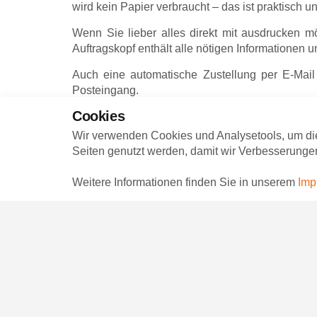
wird kein Papier verbraucht – das ist praktisch u
Wenn Sie lieber alles direkt mit ausdrucken 
Auftragskopf enthält alle nötigen Informationen 
Auch eine automatische Zustellung per E-Mail
Posteingang.
Cookies
Einfache Umsetzung – komplet
Wir verwenden Cookies und Analysetools, um di
Seiten genutzt werden, damit wir Verbesserunge
Ganz gleich, für welche Variante Sie sich entsc
werden eingehalten. Gleichzeitig profitieren 
Weitere Informationen finden Sie in unserem
Imp
zusätzliche Technik erfordert.
So funktioniert mod