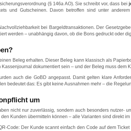
sicherungsverordnung (§ 146a AO). Sie schreibt vor, dass bei
ts und Gutscheinen. Davon betroffen sind unter anderem V
chvollziehbarkeit bei Bargeldtransaktionen. Der Gesetzgeber 
ert werden – unabhängig davon, ob die Bons gedruckt oder di
ben?
einen Beleg erhalten. Dieser Beleg kann klassisch als Papierbon
m Kassenjournal dokumentiert sein – und der Beleg muss dem K
den auch die GoBD angepasst. Damit gelten klare Anforder
llen bedeutet das: Es gibt keine Ausnahmen mehr – die Regelung
onpflicht um
gaben nicht nur zuverlässig, sondern auch besonders nutzer- un
en Kunden übermitteln können – alle Varianten sind direkt im
 QR-Code: Der Kunde scannt einfach den Code auf dem Ticket 