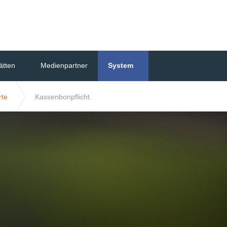
Skip to the content
ätten
Medienpartner
System
rte
Kassenbonpflicht