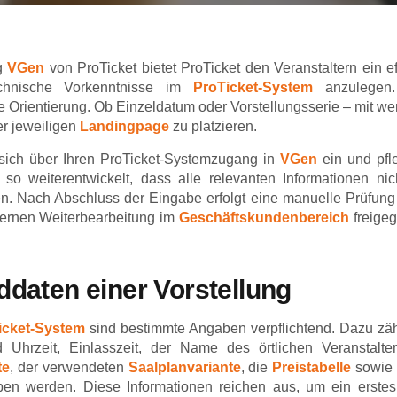
ug
VGen
von ProTicket bietet ProTicket den Veranstaltern ein ef
echnische Vorkenntnisse im
ProTicket-System
anzulegen.
e Orientierung. Ob Einzeldatum oder Vorstellungsserie – mit wen
er jeweiligen
Landingpage
zu platzieren.
ie sich über Ihren ProTicket-Systemzugang in
VGen
ein und pfl
weiterentwickelt, dass alle relevanten Informationen nicht n
önnen. Nach Abschluss der Eingabe erfolgt eine manuelle Prüf
nternen Weiterbearbeitung im
Geschäftskundenbereich
freigeg
daten einer Vorstellung
icket-System
sind bestimmte Angaben verpflichtend. Dazu zähle
d Uhrzeit, Einlasszeit, der Name des örtlichen Veranstalt
te
, der verwendeten
Saalplanvariante
, die
Preistabelle
sowie 
en werden. Diese Informationen reichen aus, um ein erstes 