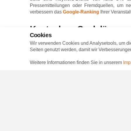
Pressemitteilungen oder Fremdquellen, um neg
verbessern das
Google-Ranking
Ihrer Veranstal
Kostenlose Saalpläne un
Cookies
Ein weiterer zentraler Bestandteil der Terminer
Wir verwenden Cookies und Analysetools, um di
können Sie entweder einen bestehenden
Saalp
Seiten genutzt werden, damit wir Verbesserunge
Saalplan
erstellen lassen. Auch die Aufteilung 
Kunden später im
Online-Shop
, als auch im
Weitere Informationen finden Sie in unserem
Imp
Ticketkauf.
Sollten Sie Sonderwünsche wie Sponsorenlogos
direkt bei der Terminanlage in
VGen
angeben un
Vorstellungsserien und 
Termine
Für Veranstaltungsreihen oder Mehrfachtermine 