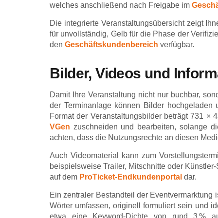
welches anschließend nach Freigabe im
Geschä
Die integrierte Veranstaltungsübersicht zeigt Ih
für unvollständig, Gelb für die Phase der Verifizi
den
Geschäftskundenbereich
verfügbar.
Bilder, Videos und Informa
Damit Ihre Veranstaltung nicht nur buchbar, son
der Terminanlage können Bilder hochgeladen un
Format der Veranstaltungsbilder beträgt 731 × 4
VGen
zuschneiden und bearbeiten, solange die
achten, dass die Nutzungsrechte an diesen Medie
Auch Videomaterial kann zum Vorstellungsterm
beispielsweise Trailer, Mitschnitte oder Künstler-
auf dem
ProTicket-Endkundenportal
dar.
Ein zentraler Bestandteil der Eventvermarktung i
Wörter umfassen, originell formuliert sein und 
etwa eine Keyword-Dichte von rund 3 % aufwe