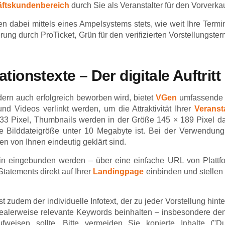
ftskundenbereich
durch Sie als Veranstalter für den Vorverkau
nen dabei mittels eines Ampelsystems stets, wie weit Ihre Termi
erung durch ProTicket, Grün für den verifizierten Vorstellungster
tionstexte – Der digitale Auftritt
dern auch erfolgreich beworben wird, bietet
VGen
umfassende M
d Videos verlinkt werden, um die Attraktivität Ihrer
Veranst
33 Pixel, Thumbnails werden in der Größe 145 × 189 Pixel darg
 Bilddateigröße unter 10 Megabyte ist. Bei der Verwendung 
n von Ihnen eindeutig geklärt sind.
in eingebunden werden – über eine einfache URL von Platt
Statements direkt auf Ihrer
Landingpage
einbinden und stellen 
st zudem der individuelle Infotext, der zu jeder Vorstellung hin
idealerweise relevante Keywords beinhalten – insbesondere den e
isen sollte. Bitte vermeiden Sie kopierte Inhalte ("Dupl