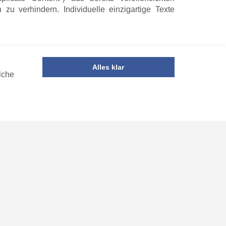
u verhindern. Individuelle einzigartige Texte
Alles klar
aalplans
mit zugehöriger Preisstruktur. In
VGen
lche
on ProTicket kostenfrei einen individuellen neuen
k der grafischen Einzelplatzbuchung sehen alle
ein entscheidender Komfortfaktor beim Online-
lagen bei der Buchung haben, können Sie diese
e Datenbank mit
en
l von
VGen
liegt in seiner stetig wachsenden