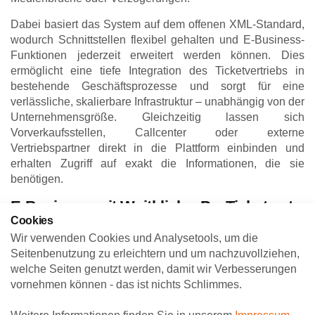
Dabei basiert das System auf dem offenen XML-Standard,
wodurch Schnittstellen flexibel gehalten und E-Business-
Funktionen jederzeit erweitert werden können. Dies
ermöglicht eine tiefe Integration des Ticketvertriebs in
bestehende Geschäftsprozesse und sorgt für eine
verlässliche, skalierbare Infrastruktur – unabhängig von der
Unternehmensgröße. Gleichzeitig lassen sich
Vorverkaufsstellen, Callcenter oder externe
Vertriebspartner direkt in die Plattform einbinden und
erhalten Zugriff auf exakt die Informationen, die sie
benötigen.
E-Business mit Weitblick – ProTicket.net
Cookies
Mit der Plattform
ProTicket.net
stellt ProTicket seinen
Wir verwenden Cookies und Analysetools, um die
Partnern eine zukunftssichere E-Business-Lösung zur
Seitenbenutzung zu erleichtern und um nachzuvollziehen,
Verfügung, die alle Schritte des Ticketvertriebs miteinander
welche Seiten genutzt werden, damit wir Verbesserungen
verzahnt: von der Veranstaltungsanlage über die Buchung
vornehmen können - das ist nichts Schlimmes.
bis hin zur Abrechnung. Gleichzeitig entstehen neue
Möglichkeiten zur Kundenansprache: Veranstalter können