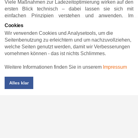
Viele Maßnahmen zur Ladezeitoptimierung wirken auf den
ersten Blick technisch – dabei lassen sie sich mit
einfachen Prinzipien verstehen und anwenden. Im
Folgenden zeigen wir zwei besonders wirkungsvolle
Cookies
Ansätze, die Sie ohne großen Aufwand nachvollziehen
Wir verwenden Cookies und Analysetools, um die
können. So verstehen Sie besser, worauf es wirklich
Seitenbenutzung zu erleichtern und um nachzuvollziehen,
ankommt und wie Sie gezielt für mehr Geschwindigkeit
welche Seiten genutzt werden, damit wir Verbesserungen
sorgen.
vornehmen können - das ist nichts Schlimmes.
Was bedeutet „Lazy Loading“ genau?
Weitere Informationen finden Sie in unserem
Impressum
Alles klar
Worauf sollte bei der Bildoptimierung geachtet
werden?
Jede Sekunde zählt – für Besucher und
Google
Ladezeiten sind ein echter Erfolgsfaktor. Wer sie optimiert,
sorgt für zufriedene Besucher, stärkere
Suchmaschinenplatzierungen und bessere Conversion-